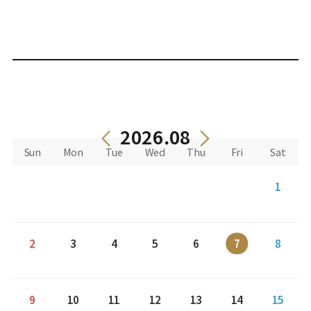
2026.08
Sun
Mon
Tue
Wed
Thu
Fri
Sat
1
2
3
4
5
6
7
8
9
10
11
12
13
14
15