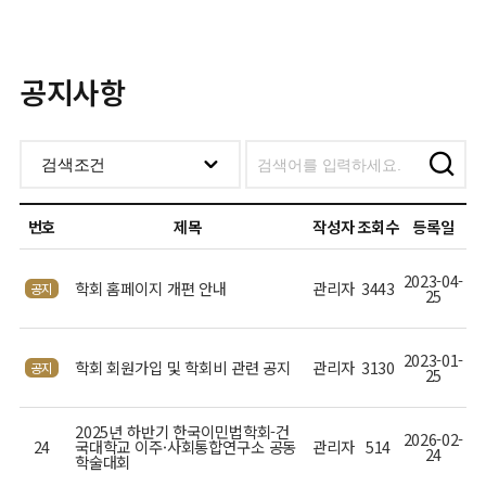
공지사항
번호
제목
작성자
조회수
등록일
2023-04-
학회 홈페이지 개편 안내
관리자
3443
공지
25
2023-01-
학회 회원가입 및 학회비 관련 공지
관리자
3130
공지
25
2025년 하반기 한국이민법학회-건
2026-02-
24
국대학교 이주·사회통합연구소 공동
관리자
514
24
학술대회