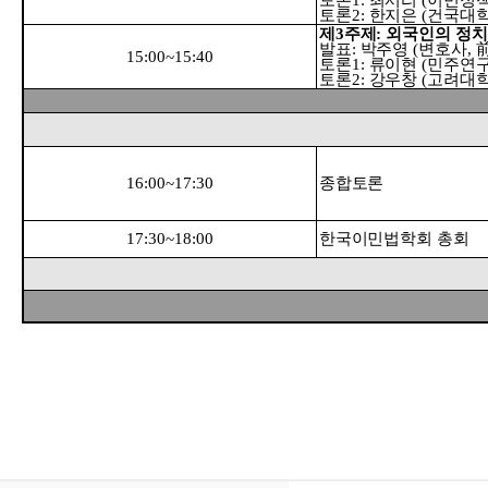
토론
2:
한지은
(
건국대학
제
3
주제
:
외국인의 정치
발표
:
박주영
(
변호사
,
15:00~15:40
토론
1:
류이현
(
민주연
토론
2:
강우창
(
고려대학
16:00~17:30
종합토론
17:30~18:00
한국이민법학회 총회