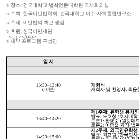
○
장소
:
건국대학교 법학전문대학원 국제회의실
○
주최
:
한국이민법학회
,
건국대학교 이주
·
사회통합연구소
○
주제
:
이민법의 최근 쟁점
○
후원
:
한국이민재단
<o:p></o:p>
○
세부 프로그램 구성안
일 시
13:30~13:40
개회식
(10
분
)
개회사 및 환영사
:
최윤
제
1
주제
:
유학생 유치와
발표
:
노호창
(
호서대학
13:40~14:20
토론
1:
황명준
(
원광대
토론
2:
이종철 과장
(
법
제
2
주제
:
외국인유학생 
발표
:
최효원
(
한국형사
14:20~15:00
토론
1:
최서리
(
이민정