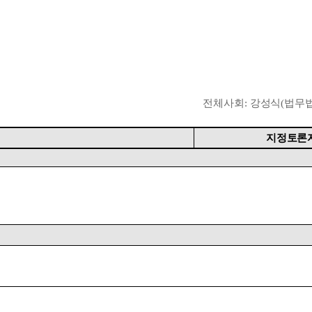
전체사회
:
강성식
(
법무
지정토론