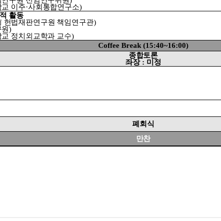
교 이주
·
사회통합연구소
)
적 활동
前
헌법재판연구원 책임연구관
)
구원
)
교 정치외교학과 교수
)
Coffee Break (15:40~16:00)
종합토론
좌장
:
미정
폐회식
만찬