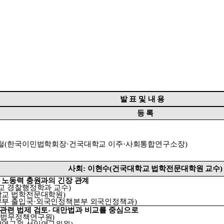
발 표 및 내 용
등 록
철
(
한국이민법학회장
·
건국대학교 이주
·
사회통합연구소장
)
사회
:
이현수
(
건국대학교 법학전문대학원 교수
)
 노동력 충원과의 긴장 관계
교 경찰행정학과 교수
)
학교 법학전문대학원
)
무부 출입국
·
외국인정책본부 외국인정책과
)
관련 법제 검토
-
대만법과 비교를 중심으로
·
법무정책연구원
)
책연구원 선임연구위원
)