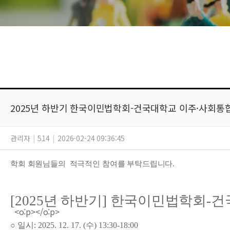
2025년 하반기 한국이민법학회-건국대학교 이주·사회
관리자
|
514
|
2026-02-24 09:36:45
학회 회원
님들의 적극적인 참여를 부탁드립니다.
[2025
년 하반기
]
한국이민법학회
-
건
<o:p></o:p>
○
일시
: 2025. 12. 17. (
수
) 13:30-18:00